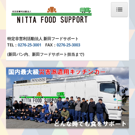
ホーム
特定非営利活動法人 新田フードサポート
新田フードサポートとは
TEL：
0276-25-3001
FAX：
0276-25-3003
(新田パン内、新田フードサポート担当まで)
被災地支援活動
こども支援活動
寄付・ご支援のお願い
団体概要
DFATとは(災害時食事支援チーム)
掲載メディア